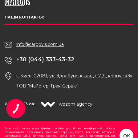
НАШИ КОНТАКТЫ:
info@cargovis.com.ua
+38 (044) 333-43-32
г. Киев, 02081, ул. Здолбуновская, д. 7-Д, корпус «З»
ТОВ "Майстер-Трак-Сервіс"
wezom agency
РАЗРАБОТЧИК:
КНОПКА
ЗВ'ЯЗКУ
Этот сайт использует файлы cookies для более комфортной работы
пользователя. Продолжая просмотр страниц сайта, вы соглашаетесь с
OK
использованием файлов cookies. Если вам нужна дополнительная
ВВЕРХ