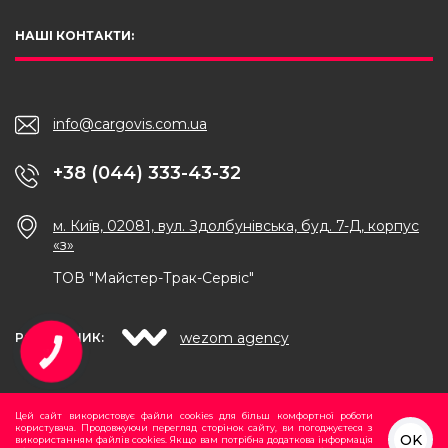
НАШІ КОНТАКТИ:
info@cargovis.com.ua
+38 (044) 333-43-32
м. Київ, 02081, вул. Здолбунівська, буд. 7-Д, корпус
«з»
ТОВ "Майстер-Трак-Сервіс"
wezom agency
РОЗРОБНИК:
КНОПКА
ЗВ'ЯЗКУ
Цей сайт використовує файли cookies для більш комфортної роботи
користувача. Продовжуючи перегляд сторінок сайту, ви погоджуєтеся з
OK
використанням файлів cookies. Якщо вам потрібна додаткова інформація
ВГОРУ
2026 © Всі права застережені