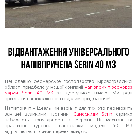
ВІДВАНТАЖЕННЯ УНІВЕРСАЛЬНОГО
НАПІВПРИЧЕПА SERIN 40 М3
Нещодавно фермерське господарство Кіровоградської
області придбало у нашої компанії
напівпричіп-зерновоз
марки Serin 40 М3
за доступною ціною. Ми раді
привітати наших клієнтів із вдалим придбанням!
Напівпричіп – ідеальний варіант для тих, хто перевозить
вантажі великими партіями.
Самоскиди Serin
стрімко
набирають популярності в Україні. Ці масивні та
практичні турецькі вантажівки моделі 40 М3
відрізняються такими перевагами, як: