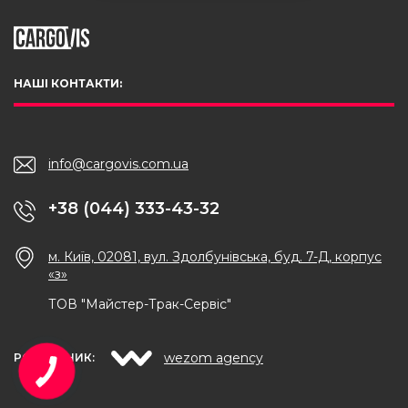
НАШІ КОНТАКТИ:
info@cargovis.com.ua
+38 (044) 333-43-32
м. Київ, 02081, вул. Здолбунівська, буд. 7-Д, корпус
«з»
ТОВ "Майстер-Трак-Сервіс"
wezom agency
РОЗРОБНИК: