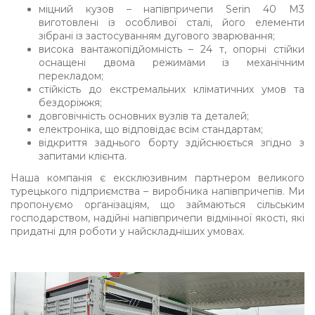
міцний кузов – напівпричепи Serin 40 М3
виготовлені із особливої ​​сталі, його елементи
зібрані із застосуванням дугового зварювання;
висока вантажопідйомність – 24 т, опорні стійки
оснащені двома режимами із механічним
перекладом;
стійкість до екстремальних кліматичних умов та
бездоріжжя;
довговічність основних вузлів та деталей;
електроніка, що відповідає всім стандартам;
відкриття заднього борту здійснюється згідно з
запитами клієнта.
Наша компанія є ексклюзивним партнером великого
турецького підприємства – виробника напівпричепів. Ми
пропонуємо організаціям, що займаються сільським
господарством, надійні напівпричепи відмінної якості, які
придатні для роботи у найскладніших умовах.