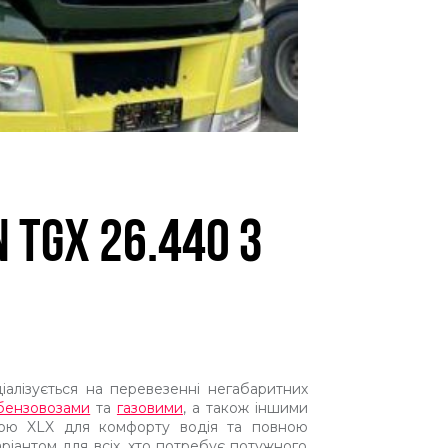
TGX 26.440 З
іалізується на перевезенні негабаритних
бензовозами
та
газовими
, а також іншими
іною XLX для комфорту водія та повною
ріантом для всіх, хто потребує потужного