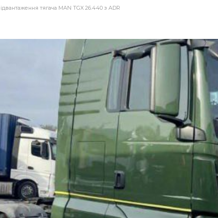
ідвантаження тягача MAN TGX 26.440 з ADR