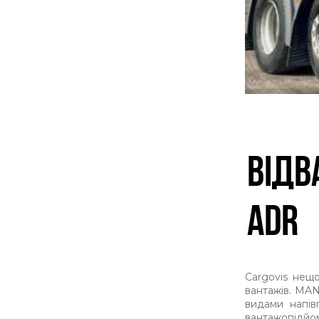
ВІДВ
ADR
Cargovis не
вантажів. MA
видами напів
вантажопідйом