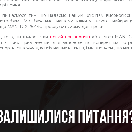
 рішення.
 пишаємося тим, що надаємо нашим клієнтам високоякісні 
потребам. Ми бажаємо нашому клієнту всього найкращо
 що MAN TGX 26.440 прослужить йому довгі роки.
д того, чи шукаєте ви
новий напівпричіп
або тягач MAN, Ca
ен з яких призначений для задоволення конкретних потр
портні рішення для всіх наших клієнтів, і ми впевнені, що наш
ЗАЛИШИЛИСЯ ПИТАННЯ