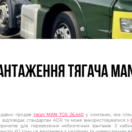
АНТАЖЕННЯ ТЯГАЧА MAN 
щодавно продав
тягач MAN TGX 26.440
у компанію, яка спец
N відповідає стандартам ADR та може використовуватися з
причепів для перевезення небезпечних вантажів. З каб
ністю 60 тонн ця вантажівка є надійним та універсальним ва