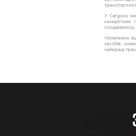
транспортного
У Cargovis ми
конкретним 
сподіваємось,
Незалежно ві
засобів, кож
найкращі транс