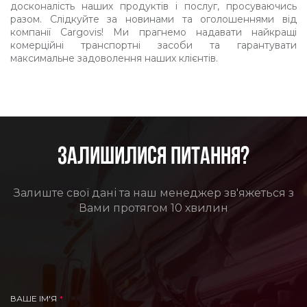
досконалість наших продуктів і послуг, просуваючись
разом. Слідкуйте за новинами та оголошеннями від
компанії Cargovis! Ми прагнемо надавати найкращі
комерційні транспортні засоби та гарантувати
максимальне задоволення наших клієнтів.
ЗАЛИШИЛИСЯ ПИТАННЯ?
Залиште свої дані та наш менеджер зв'яжеться з
Вами протягом 10 хвилин
ВАШЕ ІМ'Я