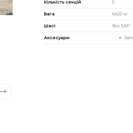
Кількість секцій
5
Вага
6420 кг
Шасі:
Вісі SAF!
Аксесуари:
Зап