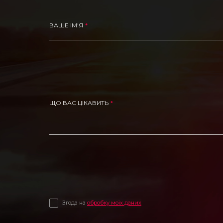
ВАШЕ ІМ'Я
ЩО ВАС ЦІКАВИТЬ
Згода на
обробку моїх даних